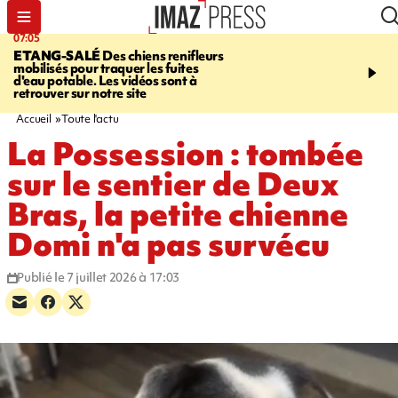
07:05
09:53
ETANG-SALÉ
Des chiens renifleurs
UN ÉTÉ
mobilisés pour traquer les fuites
CATASTROPHIQUE
Ca
d'eau potable. Les vidéos sont à
sécheresse, incendies - 
retrouver sur notre site
"global" pour ne laisser
agriculteur "seul"
Accueil
Toute l'actu
La Possession : tombée
sur le sentier de Deux
Bras, la petite chienne
Domi n'a pas survécu
Publié le 7 juillet 2026 à 17:03