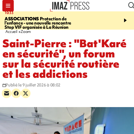
10:33
15:03
ASSOCIATIONS
Protection de
CANADA
Vaste feu de 
l’enfance - une nouvelle rencontre
l'ouest du pays, 20.000 
Stop VIF organisée à La Réunion
l'état d'urgence déclaré
Accueil
Zoom
Saint-Pierre : "Bat'Karé
en sécurité", un forum
sur la sécurité routière
et les addictions
Publié le 9 juillet 2026 à 08:02