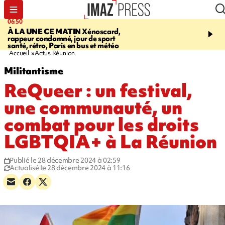
06:50
08:53
À LA UNE CE MATIN
Xénoscard,
SAINT-PAUL
Jour de S
rappeur condamné, jour de sport
2026 - bouger, s’informe
santé, rétro, Paris en bus et météo
soin de sa santé
Accueil
Actus Réunion
Militantisme
ReQueer : un festival,
une communauté, un
combat pour les droits
LGBTQIA+ à La Réunion
Publié le 28 décembre 2024 à 02:59
Actualisé le 28 décembre 2024 à 11:16