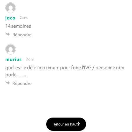
jaco
2 ans
14 semaines
Répondre
marius
2 ans
quel est le délai maximum pour faire l'IVG / personne n'en
parle...........
Répondre
Retour en haut