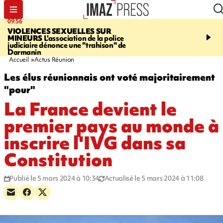
09:56
12:19
VIOLENCES SEXUELLES SUR
SAINT-DENIS
Un hom
MINEURS
L'association de la police
grièvement blessé à cou
judiciaire dénonce une "trahison" de
bouteille dans une baga
Darmanin
Accueil
Actus Réunion
Les élus réunionnais ont voté majoritairement
"pour"
La France devient le
premier pays au monde à
inscrire l'IVG dans sa
Constitution
Publié le 5 mars 2024 à 10:34
Actualisé le 5 mars 2024 à 11:08