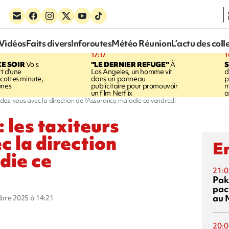
Vidéos
Faits divers
Inforoutes
Météo Réunion
L’actu des coll
17:17
1
CE SOIR
Vols
"LE DERNIER REFUGE"
À
S
rt d'une
Los Angeles, un homme vit
d
cottes minute,
dans un panneau
p
unes
publicitaire pour promouvoir
m
un film Netflix
a
endez-vous avec la direction de l'Assurance maladie ce vendredi
: les taxiteurs
c la direction
En
die ce
21:0
Pak
pac
au 
obre 2025 à 14:21
20:0