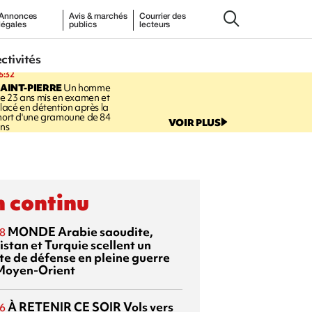
Annonces
Avis & marchés
Courrier des
légales
publics
lecteurs
ectivités
6:32
AINT-PIERRE
Un homme
e 23 ans mis en examen et
lacé en détention après la
ort d'une gramoune de 84
VOIR PLUS
ns
 continu
MONDE
Arabie saoudite,
8
istan et Turquie scellent un
te de défense en pleine guerre
Moyen-Orient
À RETENIR CE SOIR
Vols vers
6