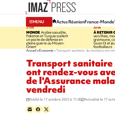
Actus Réunion
France-Monde
MENU
21:08
20:06
MONDE
Arabie saoudite,
À RETENIR 
Pakistan et Turquie scellent
vers l'Asie, mo
un pacte de défense en
gramoune, co
pleine guerre au Moyen-
Guan Di et je
Orient
footballeurs
Accueil
Économie
Transport sanitaire : les taxiteurs ont r
Transport sanitaire 
ont rendez-vous ave
de l'Assurance mala
vendredi
Publié le 17 octobre 2025 à 11:00
Actualisé le 17 oct