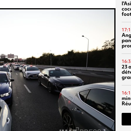
l'A
coc
foo
17:1
Ang
pan
pro
16:3
23 
dét
gra
16:1
min
Réu