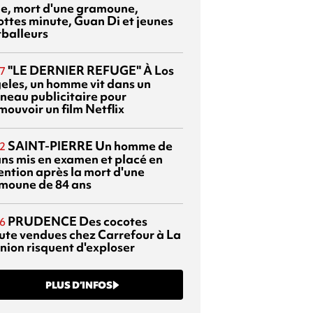
sie, mort d'une gramoune,
ottes minute, Guan Di et jeunes
tballeurs
"LE DERNIER REFUGE"
À Los
7
eles, un homme vit dans un
neau publicitaire pour
mouvoir un film Netflix
SAINT-PIERRE
Un homme de
2
ans mis en examen et placé en
ention après la mort d'une
moune de 84 ans
PRUDENCE
Des cocotes
6
ute vendues chez Carrefour à La
nion risquent d'exploser
PLUS D’INFOS