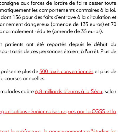
onsigne aux forces de l’ordre de faire cesser toute
tématiquement les comportements contraires à la loi.
dont 156 pour des faits d’entrave à la circulation et
tationnement dangereux (amende de 135 euros) et 70
se anormalement réduite (amende de 35 euros).
 patients ont été reportés depuis le début du
ort assis de ces personnes étaient à l'arrêt. Plus de
représente plus de
500 taxis conventionnés
et plus de
de courses annuelles.
es malades coûte
6,8 milliards d’euros à la Sécu
, selon
s organisations réunionnaises reçues par la CGSS et la
uittent la préfecture, le gouvernement va "étudier les