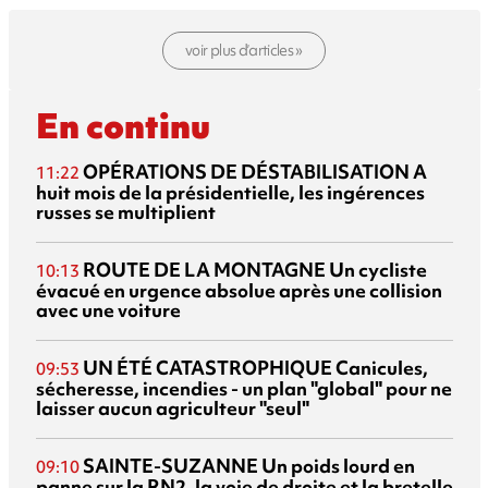
voir plus d’articles »
En continu
OPÉRATIONS DE DÉSTABILISATION
A
11:22
huit mois de la présidentielle, les ingérences
russes se multiplient
ROUTE DE LA MONTAGNE
Un cycliste
10:13
évacué en urgence absolue après une collision
avec une voiture
UN ÉTÉ CATASTROPHIQUE
Canicules,
09:53
sécheresse, incendies - un plan "global" pour ne
laisser aucun agriculteur "seul"
SAINTE-SUZANNE
Un poids lourd en
09:10
panne sur la RN2, la voie de droite et la bretelle