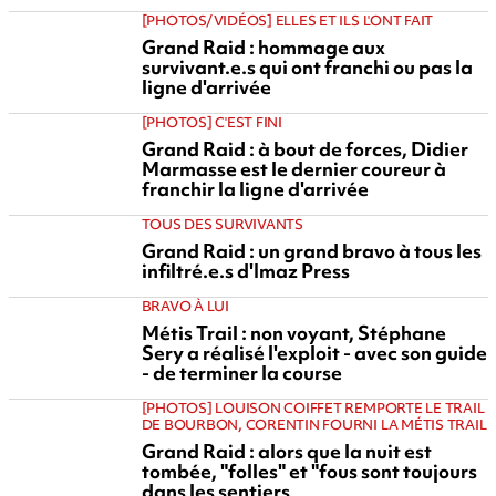
[PHOTOS/VIDÉOS] ELLES ET ILS L'ONT FAIT
Grand Raid : hommage aux
survivant.e.s qui ont franchi ou pas la
ligne d'arrivée
[PHOTOS] C'EST FINI
Grand Raid : à bout de forces, Didier
Marmasse est le dernier coureur à
franchir la ligne d'arrivée
TOUS DES SURVIVANTS
Grand Raid : un grand bravo à tous les
infiltré.e.s d'Imaz Press
BRAVO À LUI
Métis Trail : non voyant, Stéphane
Sery a réalisé l'exploit - avec son guide
- de terminer la course
[PHOTOS] LOUISON COIFFET REMPORTE LE TRAIL
DE BOURBON, CORENTIN FOURNI LA MÉTIS TRAIL
Grand Raid : alors que la nuit est
tombée, "folles" et "fous sont toujours
dans les sentiers