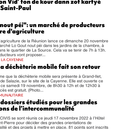
on Vid’ fon de kour dann zot kartyé
 Saint-Paul
 nout péi": un marché de producteurs
e d'agriculture
agriculture de la Réunion lance ce dimanche 20 novembre
rché Lo Gout nout péi dans les jardins de la chambre, à
ans le quartier de La Source. Cela va se tenir de 7h à 13h.
ducteurs vont proposer...
E LA CAYENNE
 la déchèterie mobile fait son retour
rme que la déchèterie mobile sera présente à Grand-Ilet,
de Salazie, sur le site de la Cayenne. Elle est ouverte ce
t ce samedi 19 novembre, de 8h30 à 12h et de 12h30 à
ès est gratuit. (Photo...
MUNAUTAIRE
1 dossiers étudiés pour les grandes
ons de l’intercommunalité
 CIVIS se sont réunis ce jeudi 17 novembre 2022 à l’Hôtel
int-Pierre pour décider des grandes orientations de
ité et des projets à mettre en place. 81 points sont inscrits