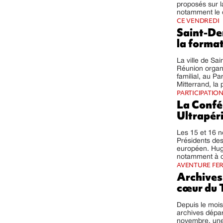
proposés sur l
notamment le c
CE VENDREDI
Saint-Den
la format
La ville de Sa
Réunion organ
familial, au Pa
Mitterrand, la 
PARTICIPATIO
La Confé
Ultrapér
Les 15 et 16 
Présidents des
européen. Hugu
notamment à c
AVENTURE FE
Archives 
cœur du T
Depuis le mois
archives dépa
novembre, une 