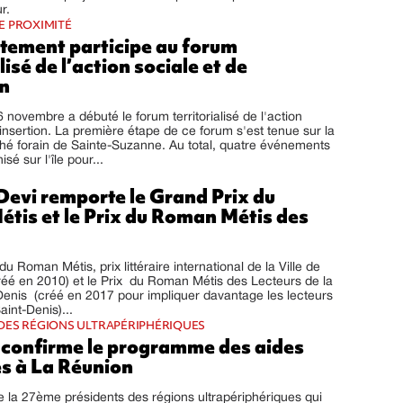
r.
E PROXIMITÉ
tement participe au forum
lisé de l’action sociale et de
on
 novembre a débuté le forum territorialisé de l'action
'insertion. La première étape de ce forum s'est tenue sur la
hé forain de Sainte-Suzanne. Au total, quatre événements
sé sur l'île pour...
evi remporte le Grand Prix du
tis et le Prix du Roman Métis des
u Roman Métis, prix littéraire international de la Ville de
réé en 2010) et le Prix du Roman Métis des Lecteurs de la
-Denis (créé en 2017 pour impliquer davantage les lecteurs
aint-Denis)...
DES RÉGIONS ULTRAPÉRIPHÉRIQUES
 confirme le programme des aides
es à La Réunion
e la 27ème présidents des régions ultrapériphériques qui