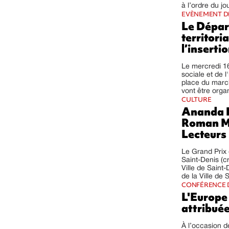
à l’ordre du jou
EVÈNEMENT D
Le Dépar
territoria
l’inserti
Le mercredi 16
sociale et de l
place du marc
vont être organi
CULTURE
Ananda D
Roman Mé
Lecteurs
Le Grand Prix d
Saint-Denis (c
Ville de Saint
de la Ville de S
CONFÉRENCE 
L'Europe
attribué
À l’occasion d