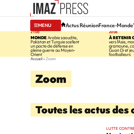
Actus Réunion
France-Monde
MENU
21:08
20:06
MONDE
Arabie saoudite,
À RETENIR 
Pakistan et Turquie scellent
vers l'Asie, mo
un pacte de défense en
gramoune, co
pleine guerre au Moyen-
Guan Di et je
Orient
footballeurs
Accueil
Zoom
Zoom
Toutes les actus des c
LUTTE CONTR