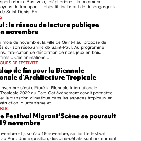
nsport urbain. Bus, vélo, téléphérique…la commune
oyens de transport. L’objectif final étant de désengorger le
de Saint-Denis. En...
S
l : le réseau de lecture publique
en novembre
u mois de novembre, la ville de Saint-Paul propose de
ités sur son réseau ville de Saint-Paul. Au programme :
ons, fabrication de décoration de noël, jeux en bois,
films... Ces animations...
OURS DE FESTIVITÉ
 clap de fin pour la Biennale
onale d’Architecture Tropicale
ovembre s'est clôturé la Biennale Internationale
 Tropicale 2022 au Port. Cet évènement devait permettre
 la transition climatique dans les espaces tropicaux en
struction, d’urbanisme et...
BLIC
 le Festival Migrant'Scène se poursuit
 19 novembre
ovembre et jusqu'au 19 novembre, se tient le festival
 au Port. Une exposition, des ciné-débats sont notamment