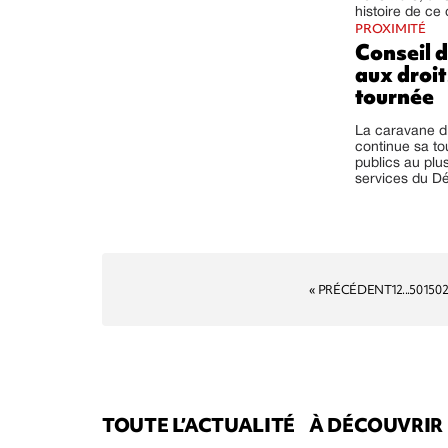
histoire de ce 
PROXIMITÉ
Conseil d
aux droit
tournée
La caravane d'
continue sa to
publics au plu
services du Dé
« PRÉCÉDENT
1
2
...
501
50
TOUTE L’ACTUALITÉ
À DÉCOUVRIR