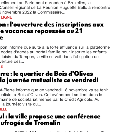
uellement au Parlement européen à Bruxelles, la
Conseil régional de La Réunion Huguette Bello a rencontré
6 novembre 2022 la Commissaire...
 LIGNE
 : l'ouverture des inscriptions aux
de vacances repoussée au 21
e
mpon informe que suite à la forte affluence sur la plateforme
 codes d'accès au portail famille pour inscrire les enfants
loisirs du Tampon, la ville se voit dans l'obligation de
verture des...
ES
rre : le quartier de Bois d'Olives
 la journée mutualiste ce vendredi
int-Pierre informe que ce vendredi 18 novembre va se tenir
ualiste, à Bois d'Olives. Cet évènement se tient dans le
maine de sociétariat menée par le Crédit Agricole. Au
a journée: visite du...
ILLE
l : la ville propose une conférence
aufragés de Tromelin