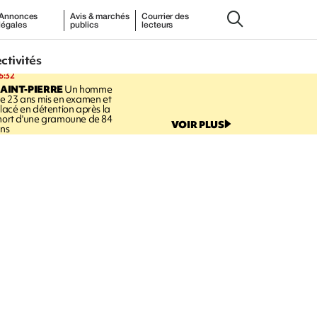
Annonces
Avis & marchés
Courrier des
légales
publics
lecteurs
ectivités
6:32
AINT-PIERRE
Un homme
e 23 ans mis en examen et
lacé en détention après la
ort d'une gramoune de 84
VOIR PLUS
ns