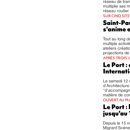
réseau de tra
multiplie ses m
réseau routier 
SUR CINQ SITE
Saint-Pau
s'anime 
Tout au long d
multiple activ
ateliers créati
projections de 
APRÈS TROIS J
Le Port :
Internati
Le samedi 12 n
d'Architecture
"d'accompagner
matière de con
OUVERT AU PU
Le Port :
jusqu'au
Depuis le 15 n
Migrant'Scène