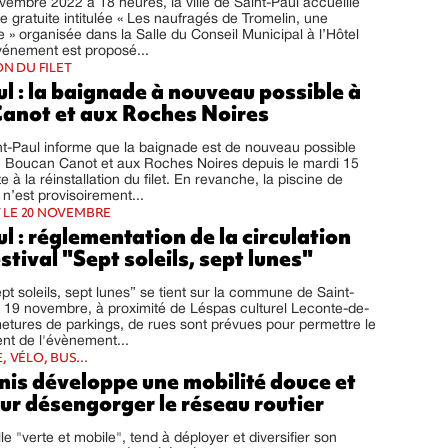
vembre 2022 à 18 heures, la ville de Saint-Paul accueille
 gratuite intitulée « Les naufragés de Tromelin, une
 » organisée dans la Salle du Conseil Municipal à l’Hôtel
événement est proposé...
N DU FILET
l : la baignade à nouveau possible à
anot et aux Roches Noires
int-Paul informe que la baignade est de nouveau possible
de Boucan Canot et aux Roches Noires depuis le mardi 15
 à la réinstallation du filet. En revanche, la piscine de
’est provisoirement...
T LE 20 NOVEMBRE
l : réglementation de la circulation
estival "Sept soleils, sept lunes"
ept soleils, sept lunes” se tient sur la commune de Saint-
 19 novembre, à proximité de Léspas culturel Leconte-de-
metures de parkings, de rues sont prévues pour permettre le
nt de l'évènement...
 VÉLO, BUS...
nis développe une mobilité douce et
ur désengorger le réseau routier
lle "verte et mobile", tend à déployer et diversifier son