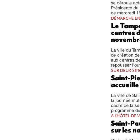
se déroule act
Présidente du 
ce mercredi 1
DÉMARCHE EN
Le Tampon
centres 
novembr
La ville du Ta
de création de
aux centres de 
repousser l'ou
SUR DEUX SIT
Saint-Pie
accueille
La ville de Sa
la journée mut
cadre de la se
programme de l
A L'HÔTEL DE V
Saint-Pau
sur les n