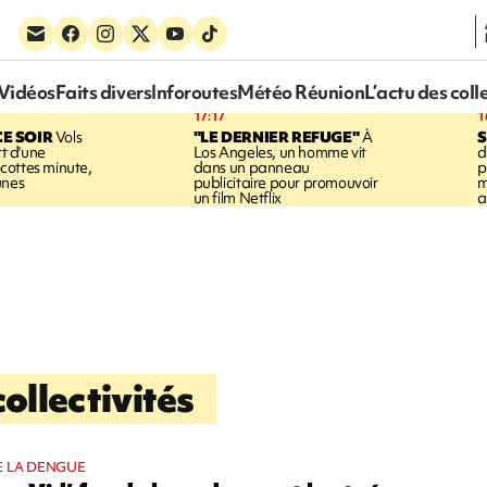
Vidéos
Faits divers
Inforoutes
Météo Réunion
L’actu des coll
17:17
1
CE SOIR
Vols
"LE DERNIER REFUGE"
À
S
rt d'une
Los Angeles, un homme vit
d
cottes minute,
dans un panneau
p
unes
publicitaire pour promouvoir
m
un film Netflix
a
ollectivités
E LA DENGUE