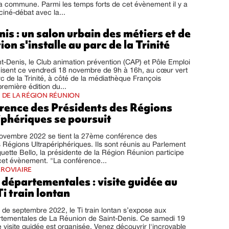
a commune. Parmi les temps forts de cet évènement il y a
iné-débat avec la...
is : un salon urbain des métiers et de
ion s'installe au parc de la Trinité
int-Denis, le Club animation prévention (CAP) et Pôle Emploi
isent ce vendredi 18 novembre de 9h à 16h, au cœur vert
rc de la Trinité, à côté de la médiathèque François
première édition du...
N DE LA RÉGION RÉUNION
rence des Présidents des Régions
iphériques se poursuit
novembre 2022 se tient la 27ème conférence des
 Régions Ultrapériphériques. Ils sont réunis au Parlement
ette Bello, la présidente de la Région Réunion participe
et évènement. "La conférence...
RROVIAIRE
départementales : visite guidée au
i train lontan
 de septembre 2022, le Ti train lontan s’expose aux
rtementales de La Réunion de Saint-Denis. Ce samedi 19
visite guidée est organisée. Venez découvrir l'incroyable