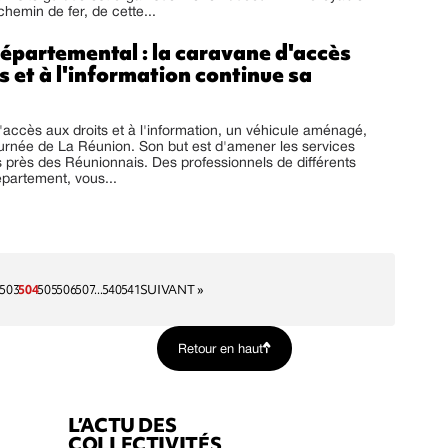
chemin de fer, de cette...
épartemental : la caravane d'accès
s et à l'information continue sa
accès aux droits et à l'information, un véhicule aménagé,
urnée de La Réunion. Son but est d'amener les services
s près des Réunionnais. Des professionnels de différents
partement, vous...
2
503
504
505
506
507
...
540
541
SUIVANT »
Retour en haut
L’ACTU DES
COLLECTIVITÉS