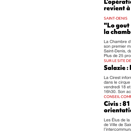
L’opérati
revient à
SAINT-DENIS
"Lo gout
la chambr
La Chambre d'
son premier ma
Saint-Denis, d
Plus de 25 pro
SUR LE SITE D
Salazie :
La Cirest info
dans le cirque 
vendredi 18 e
16h30. Son acc
CONSEIL COM
Civis : 8
orientati
Les Élus de la
de Ville de Sa
l’intercommunal