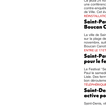
Ce jeudi 24 no
une conférence
contre-enquête
de Ville. Cet 
RÉINSTALLATIO
Saint-Pau
Boucan C
La ville de Sa
sur la plage 
novembre, suite
Boucan Canot n
ENTRE LE 17 E
Saint-Pau
pour le f
Le Festival "S
Paul le samedi
Lisle. Des fer
bon dérouleme
TÉLÉPHÉRIQUE,
Saint-De
active po
Saint-Denis, vi