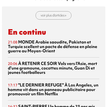
voir plus d’articles »
En continu
MONDE
Arabie saoudite, Pakistan et
21:08
Turquie scellent un pacte de défense en pleine
guerre au Moyen-Orient
À RETENIR CE SOIR
Vols vers l'Asie, mort
20:06
d'une gramoune, cocottes minute, Guan Di et
jeunes footballeurs
"LE DERNIER REFUGE"
À Los Angeles, un
17:17
homme vit dans un panneau publicitaire pour
promouvoir un film Netflix
SAINT-PIERRE
Un homme de 23 ans mis
16:32