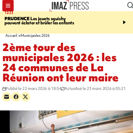
12:23
15:54
PRUDENCE
Les jouets squishy
SAINT-JOSEPH
Dispari
peuvent éclater et brûler les enfants
inquiétante - un appel à
lancé pour retrouver Loï
ans
Accueil
Municipales 2026
2ème tour des
municipales 2026 : les
24 communes de La
Réunion ont leur maire
Publié le 22 mars 2026 à 18:54
Actualisé le 23 mars 2026 à 05:21